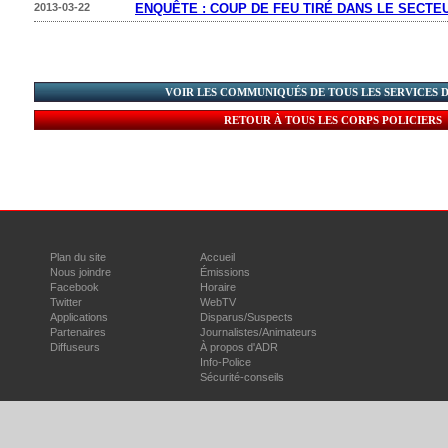
2013-03-22
ENQUÊTE : COUP DE FEU TIRÉ DANS LE SECTE
VOIR LES COMMUNIQUÉS DE TOUS LES SERVICES 
RETOUR À TOUS LES CORPS POLICIERS
Plan du site
Accueil
Nous joindre
Émissions
Facebook
Horaire
Twitter
WebTV
Applications
Disparus/Suspects
Partenaires
Journalistes/Animateurs
Diffuseurs
À propos d'ADR
Info-Police
Sécurité-conseils