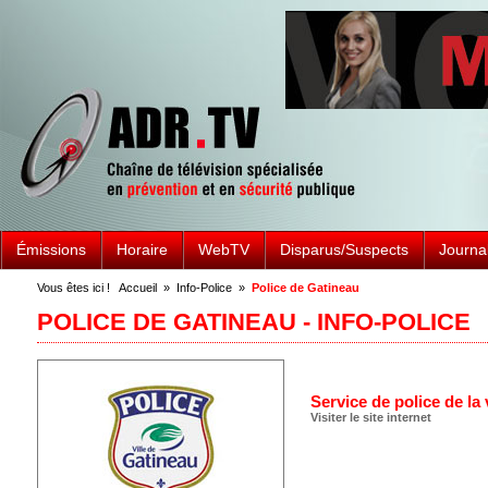
Émissions
Horaire
WebTV
Disparus/Suspects
Journa
Vous êtes ici !
Accueil
»
Info-Police
»
Police de Gatineau
POLICE DE GATINEAU - INFO-POLICE
Service de police de la 
Visiter le site internet