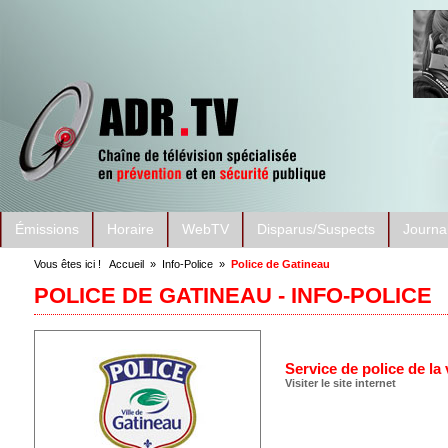
Émissions
Horaire
WebTV
Disparus/Suspects
Journa
Vous êtes ici !
Accueil
»
Info-Police
»
Police de Gatineau
POLICE DE GATINEAU - INFO-POLICE
Service de police de la 
Visiter le site internet