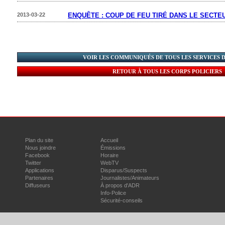
2013-03-22
ENQUÊTE : COUP DE FEU TIRÉ DANS LE SECTE
VOIR LES COMMUNIQUÉS DE TOUS LES SERVICES 
RETOUR À TOUS LES CORPS POLICIERS
Plan du site
Accueil
Nous joindre
Émissions
Facebook
Horaire
Twitter
WebTV
Applications
Disparus/Suspects
Partenaires
Journalistes/Animateurs
Diffuseurs
À propos d'ADR
Info-Police
Sécurité-conseils