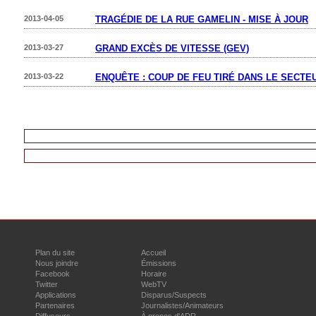
2013-04-05
TRAGÉDIE DE LA RUE GAMELIN - MISE À JOUR
2013-03-27
GRAND EXCÈS DE VITESSE (GEV)
2013-03-22
ENQUÊTE : COUP DE FEU TIRÉ DANS LE SECTE
VOIR LES COMMUNIQUÉS DE TOUS LES SERVICES 
RETOUR À TOUS LES CORPS POLICIERS
Plan du site
Accueil
Nous joindre
Émissions
Facebook
Horaire
Twitter
WebTV
Applications
Disparus/Suspects
Partenaires
Journalistes/Animateurs