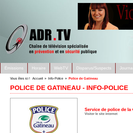
Émissions
Horaire
WebTV
Disparus/Suspects
Journa
Vous êtes ici !
Accueil
»
Info-Police
»
Police de Gatineau
POLICE DE GATINEAU - INFO-POLICE
Service de police de la 
Visiter le site internet