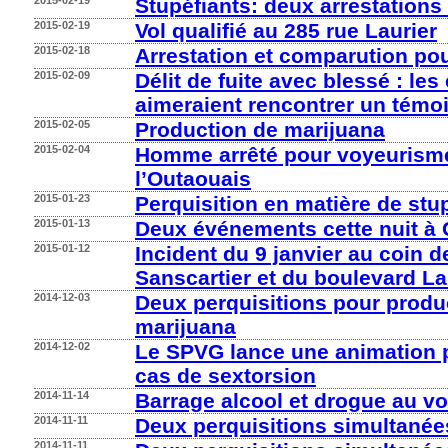
2015-02-19
Stupéfiants: deux arrestations
2015-02-19
Vol qualifié au 285 rue Laurier
2015-02-18
Arrestation et comparution pour
2015-02-09
Délit de fuite avec blessé : le
aimeraient rencontrer un témoi
2015-02-05
Production de marijuana
2015-02-04
Homme arrêté pour voyeurism
l’Outaouais
2015-01-23
Perquisition en matière de stu
2015-01-13
Deux événements cette nuit à 
2015-01-12
Incident du 9 janvier au coin d
Sanscartier et du boulevard L
2014-12-03
Deux perquisitions pour produ
marijuana
2014-12-02
Le SPVG lance une animation p
cas de sextorsion
2014-11-14
Barrage alcool et drogue au vo
2014-11-11
Deux perquisitions simultanée
2014-11-11