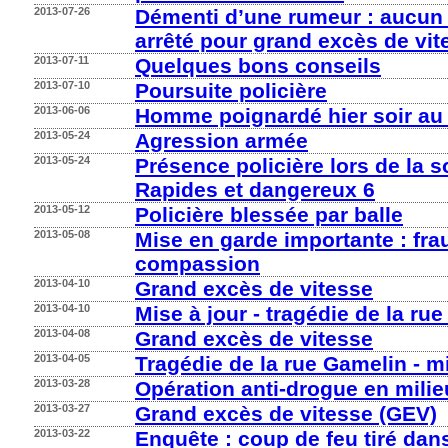
2013-07-26
Démenti d’une rumeur : aucun
arrêté pour grand excès de vit
2013-07-11
Quelques bons conseils
2013-07-10
Poursuite policière
2013-06-06
Homme poignardé hier soir au c
2013-05-24
Agression armée
2013-05-24
Présence policière lors de la so
Rapides et dangereux 6
2013-05-12
Policière blessée par balle
2013-05-08
Mise en garde importante : fra
compassion
2013-04-10
Grand excès de vitesse
2013-04-10
Mise à jour - tragédie de la ru
2013-04-08
Grand excès de vitesse
2013-04-05
Tragédie de la rue Gamelin - m
2013-03-28
Opération anti-drogue en milie
2013-03-27
Grand excès de vitesse (GEV)
2013-03-22
Enquête : coup de feu tiré dans