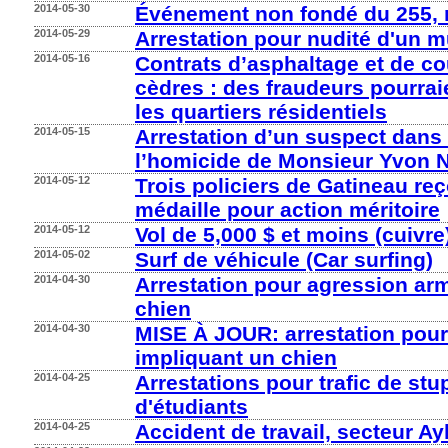
2014-05-30
Événement non fondé du 255, r
2014-05-29
Arrestation pour nudité d'un mu
2014-05-16
Contrats d’asphaltage et de c
cèdres : des fraudeurs pourrai
les quartiers résidentiels
2014-05-15
Arrestation d’un suspect dans
l’homicide de Monsieur Yvon
2014-05-12
Trois policiers de Gatineau re
médaille pour action méritoire
2014-05-12
Vol de 5,000 $ et moins (cuivre
2014-05-02
Surf de véhicule (Car surfing)
2014-04-30
Arrestation pour agression ar
chien
2014-04-30
MISE À JOUR: arrestation pou
impliquant un chien
2014-04-25
Arrestations pour trafic de stu
d'étudiants
2014-04-25
Accident de travail, secteur A