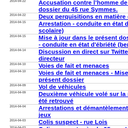
2014-04-22
Accusation contre l’homme de 
dossier du 45 rue Symmes.
2014-04-22
Deux perquisitions en matière
2014-04-15
Arrestation - conduite en état d
scolaire)
2014-04-15
Mise à jour dans le présent dos
- conduite en état d'ébriété (be
2014-04-14
Discussion en direct sur Twitte
directeur
2014-04-10
Voies de fait et menaces
2014-04-10
Voies de fait et menaces - Mise
présent dossier
2014-04-09
Vol de véhicules
2014-04-09
Deuxième véhicule volé sur la
été retrouvé
2014-04-04
Arrestations et démantèlemen
jeux
2014-04-03
Colis suspect - rue Lois
2014-04-03