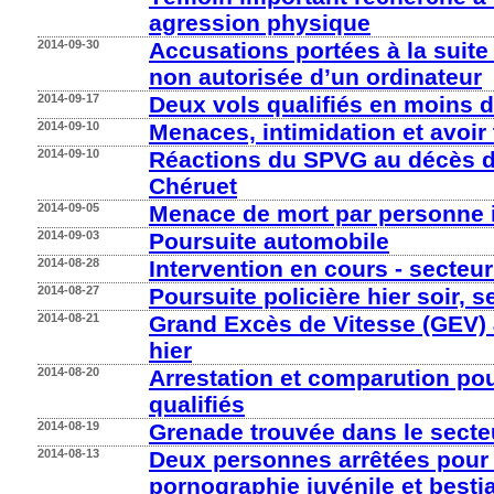
agression physique
2014-09-30
Accusations portées à la suite d
non autorisée d’un ordinateur
2014-09-17
Deux vols qualifiés en moins 
2014-09-10
Menaces, intimidation et avoir 
2014-09-10
Réactions du SPVG au décès d
Chéruet
2014-09-05
Menace de mort par personne 
2014-09-03
Poursuite automobile
2014-08-28
Intervention en cours - secteur
2014-08-27
Poursuite policière hier soir, s
2014-08-21
Grand Excès de Vitesse (GEV)
hier
2014-08-20
Arrestation et comparution po
qualifiés
2014-08-19
Grenade trouvée dans le sect
2014-08-13
Deux personnes arrêtées pour
pornographie juvénile et bestia