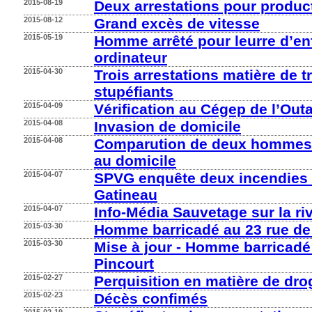
2015-08-19
Deux arrestations pour produc
2015-08-12
Grand excès de vitesse
2015-05-19
Homme arrêté pour leurre d’en
ordinateur
2015-04-30
Trois arrestations matière de tr
stupéfiants
2015-04-09
Vérification au Cégep de l’Out
2015-04-08
Invasion de domicile
2015-04-08
Comparution de deux hommes
au domicile
2015-04-07
SPVG enquête deux incendies c
Gatineau
2015-04-07
Info-Média Sauvetage sur la riv
2015-03-30
Homme barricadé au 23 rue de
2015-03-30
Mise à jour - Homme barricadé
Pincourt
2015-02-27
Perquisition en matière de dr
2015-02-23
Décès confimés