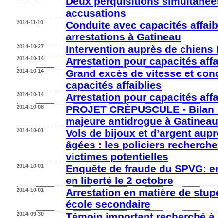
Deux perquisitions simultanées
accusations
2014-11-10
Conduite avec capacités affaib
arrestations à Gatineau
2014-10-27
Intervention auprès de chiens P
2014-10-14
Arrestation pour capacités affa
2014-10-14
Grand excès de vitesse et con
capacités affaiblies
2014-10-14
Arrestation pour capacités affa
2014-10-08
PROJET CRÉPUSCULE - Bilan d
majeure antidrogue à Gatineau
2014-10-01
Vols de bijoux et d’argent aup
âgées : les policiers recherche
victimes potentielles
2014-10-01
Enquête de fraude du SPVG: e
en liberté le 2 octobre
2014-10-01
Arrestation en matière de stup
école secondaire
2014-09-30
Témoin important recherché à 