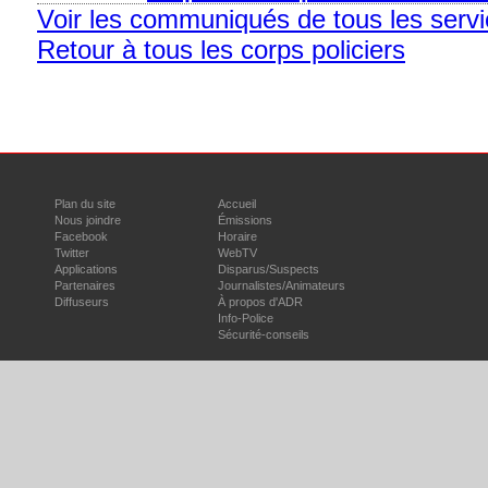
Voir les communiqués de tous les servi
Retour à tous les corps policiers
Plan du site
Accueil
Nous joindre
Émissions
Facebook
Horaire
Twitter
WebTV
Applications
Disparus/Suspects
Partenaires
Journalistes/Animateurs
Diffuseurs
À propos d'ADR
Info-Police
Sécurité-conseils