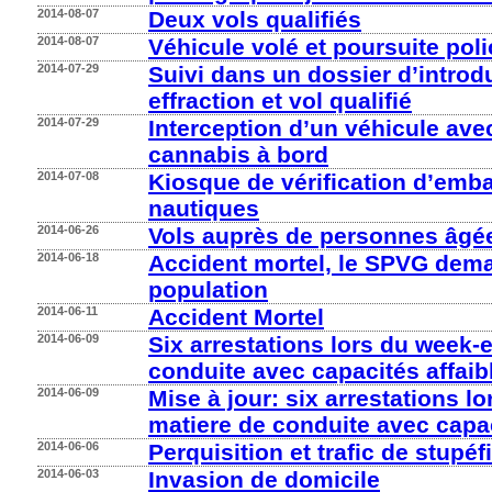
2014-08-07
Deux vols qualifiés
2014-08-07
Véhicule volé et poursuite poli
2014-07-29
Suivi dans un dossier d’introd
effraction et vol qualifié
2014-07-29
Interception d’un véhicule ave
cannabis à bord
2014-07-08
Kiosque de vérification d’emb
nautiques
2014-06-26
Vols auprès de personnes âgé
2014-06-18
Accident mortel, le SPVG dema
population
2014-06-11
Accident Mortel
2014-06-09
Six arrestations lors du week-
conduite avec capacités affaib
2014-06-09
Mise à jour: six arrestations l
matiere de conduite avec capac
2014-06-06
Perquisition et trafic de stupéf
2014-06-03
Invasion de domicile