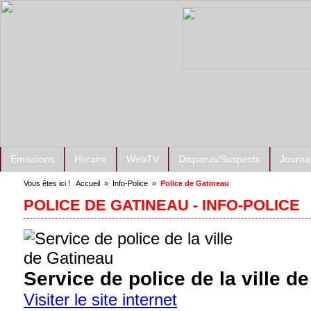
Émissions
Horaire
WebTV
Disparus/Suspects
Journa
Vous êtes ici !
Accueil
»
Info-Police
»
Police de Gatineau
POLICE DE GATINEAU - INFO-POLICE
Service de police de la ville d
Visiter le site internet