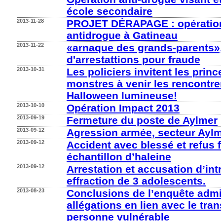
école secondaire
2013-11-28
PROJET DÉRAPAGE : opératio
antidrogue à Gatineau
2013-11-22
«arnaque des grands-parents»,
d'arrestattions pour fraude
2013-10-31
Les policiers invitent les princ
monstres à venir les rencontr
Halloween lumineuse!
2013-10-10
Opération Impact 2013
2013-09-19
Fermeture du poste de Aylmer
2013-09-12
Agression armée, secteur Ayl
2013-09-12
Accident avec blessé et refus 
échantillon d’haleine
2013-09-12
Arrestation et accusation d’int
effraction de 3 adolescents.
2013-08-23
Conclusions de l’enquête admin
allégations en lien avec le tra
personne vulnérable