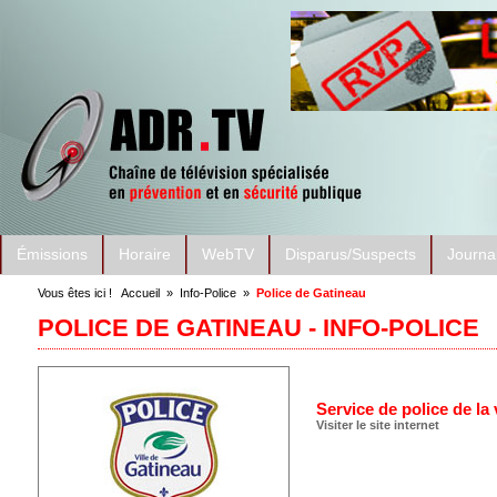
Émissions
Horaire
WebTV
Disparus/Suspects
Journa
Vous êtes ici !
Accueil
»
Info-Police
»
Police de Gatineau
POLICE DE GATINEAU - INFO-POLICE
Service de police de la 
Visiter le site internet