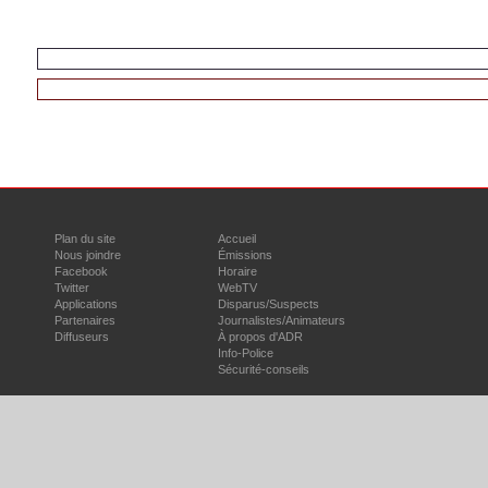
VOIR LES COMMUNIQUÉS DE TOUS LES SERVICES 
RETOUR À TOUS LES CORPS POLICIERS
Plan du site
Accueil
Nous joindre
Émissions
Facebook
Horaire
Twitter
WebTV
Applications
Disparus/Suspects
Partenaires
Journalistes/Animateurs
Diffuseurs
À propos d'ADR
Info-Police
Sécurité-conseils