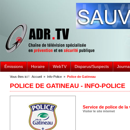
Émissions
Horaire
WebTV
Disparus/Suspects
Journa
Vous êtes ici !
Accueil
»
Info-Police
»
Police de Gatineau
POLICE DE GATINEAU - INFO-POLICE
Service de police de la 
Visiter le site internet