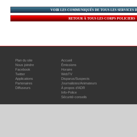
VOIR LES COMMUNIQUÉS DE TOUS LES SERVICES 
RETOUR À TOUS LES CORPS POLICIERS
Plan du site
Accueil
Nous joindre
Émissions
Facebook
Horaire
Twitter
WebTV
Applications
Disparus/Suspects
Partenaires
Journalistes/Animateurs
Diffuseurs
À propos d'ADR
Info-Police
Sécurité-conseils