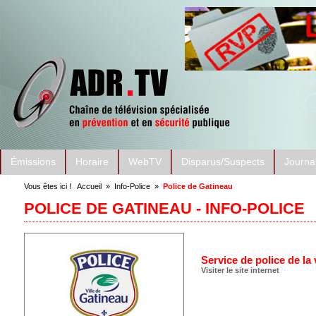
Émissions
Horaire
WebTV
Disparus/Suspects
Journa
Vous êtes ici !
Accueil
»
Info-Police
»
Police de Gatineau
POLICE DE GATINEAU - INFO-POLICE
Service de police de la 
Visiter le site internet