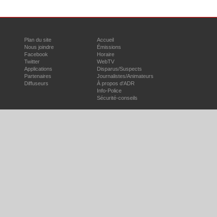
Plan du site
Accueil
Nous joindre
Émissions
Facebook
Horaire
Twitter
WebTV
Applications
Disparus/Suspects
Partenaires
Journalistes/Animateurs
Diffuseurs
À propos d'ADR
Info-Police
Sécurité-conseils