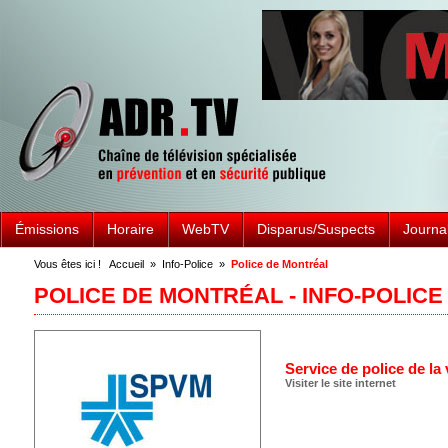
Émissions
Horaire
WebTV
Disparus/Suspects
Journa
Vous êtes ici !
Accueil
»
Info-Police
»
Police de Montréal
POLICE DE MONTRÉAL - INFO-POLICE
Service de police de la 
Visiter le site internet