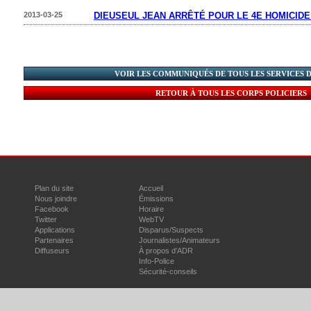
2013-03-25
DIEUSEUL JEAN ARRÊTÉ POUR LE 4E HOMICIDE 
VOIR LES COMMUNIQUÉS DE TOUS LES SERVICES 
RETOUR À TOUS LES CORPS POLICIERS
Plan du site
Accueil
Nous joindre
Émissions
Facebook
Horaire
Twitter
WebTV
Applications
Disparus/Suspects
Partenaires
Journalistes/Animateurs
Diffuseurs
À propos d'ADR
Info-Police
Sécurité-conseils