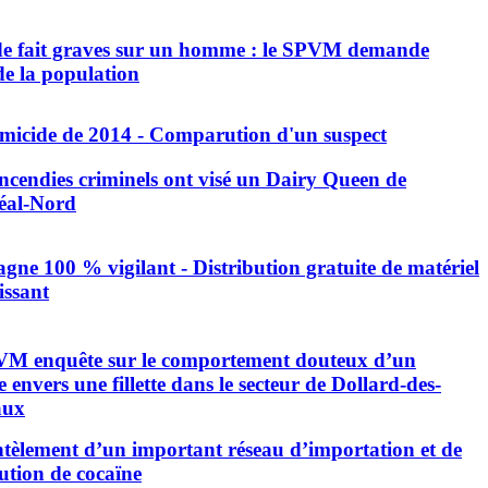
de fait graves sur un homme : le SPVM demande
 de la population
micide de 2014 - Comparution d'un suspect
ncendies criminels ont visé un Dairy Queen de
éal-Nord
ne 100 % vigilant - Distribution gratuite de matériel
issant
M enquête sur le comportement douteux d’un
envers une fillette dans le secteur de Dollard-des-
aux
èlement d’un important réseau d’importation et de
bution de cocaïne