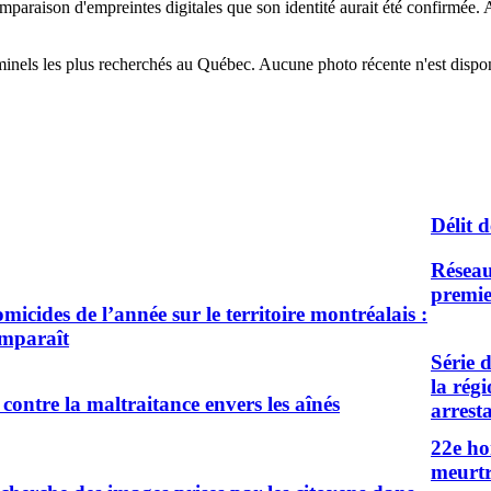
comparaison d'empreintes digitales que son identité aurait été confirmée
riminels les plus recherchés au Québec. Aucune photo récente n'est disp
Délit 
Réseau
premie
micides de l’année sur le territoire montréalais :
omparaît
Série 
la rég
 contre la maltraitance envers les aînés
arrest
22e h
meurtr