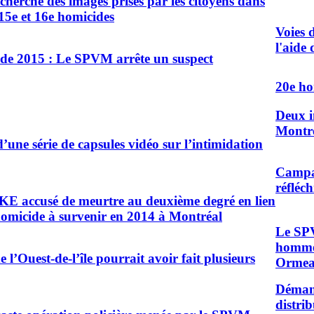
erche des images prises par les citoyens dans
 15e et 16e homicides
Voies 
l'aide
 de 2015 : Le SPVM arrête un suspect
20e ho
Deux i
Montr
une série de capsules vidéo sur l’intimidation
Campag
réfléch
 accusé de meurtre au deuxième degré en lien
homicide à survenir en 2014 à Montréal
Le SPV
homme 
 l’Ouest-de-l’île pourrait avoir fait plusieurs
Orme
Démant
distri