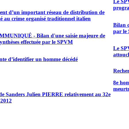
Le SPV
progra
nt d’un important réseau de distribution de
ié au crime organisé traditionnel italien
Bilan 
par l
UNIQUÉ - Bilan d'une saisie majeure de
ynthèses effectuée par le SPVM
Le SPV
attouc
te d’identifier un homme décédé
Recher
8e hom
meurtr
 de Sanders Julien PIERRE relativement au 32e
 2012