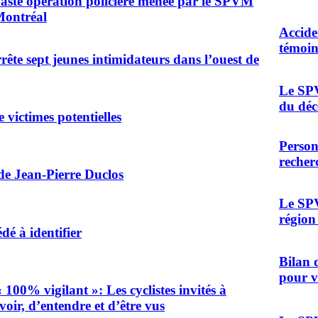
vaste opération policière menée par le SPVM
Montréal
Accide
témoin
te sept jeunes intimidateurs dans l’ouest de
Le SPV
du déc
 victimes potentielles
Person
recherc
de Jean-Pierre Duclos
Le SPV
région
é à identifier
Bilan 
pour v
00% vigilant »: Les cyclistes invités à
voir, d’entendre et d’être vus