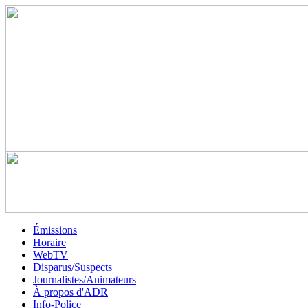
Émissions
Horaire
WebTV
Disparus/Suspects
Journalistes/Animateurs
À propos d'ADR
Info-Police