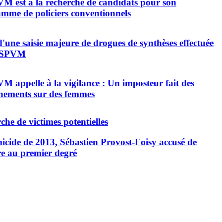
M est à la recherche de candidats pour son
mme de policiers conventionnels
d'une saisie majeure de drogues de synthèses effectuée
e SPVM
M appelle à la vigilance : Un imposteur fait des
hements sur des femmes
che de victimes potentielles
icide de 2013, Sébastien Provost-Foisy accusé de
e au premier degré