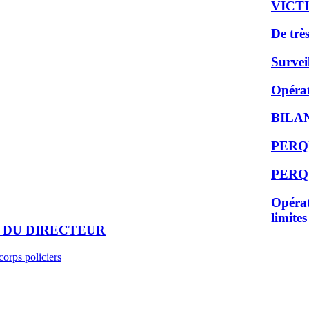
VICT
De très
Survei
Opérat
BILA
PERQ
PERQ
Opérati
limites
 DU DIRECTEUR
corps policiers