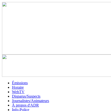
Émissions
Horaire
WebTV
Disparus/Suspects
Journalistes/Animateurs
À propos d'ADR
Info-Police