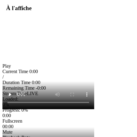
À l'affiche
Play
Current Time
0:00
/
Duration Time
0:00
Remaining Time
-0:00
Stream Type
LIVE
Loaded
:
0%
Progress
: 0%
0:00
Fullscreen
00:00
Mute