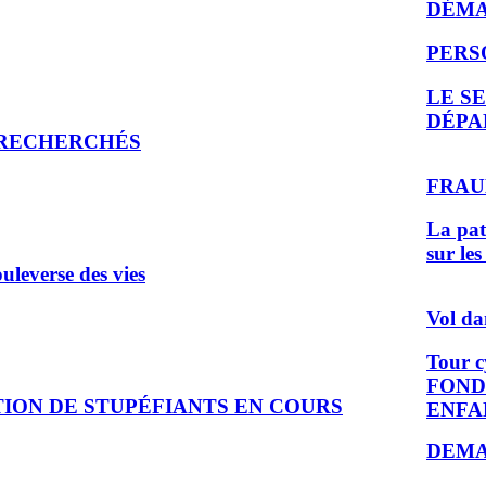
DÉMA
PERS
LE S
DÉPA
 RECHERCHÉS
FRAU
La pat
sur le
ouleverse des vies
Vol da
Tour c
FOND
TION DE STUPÉFIANTS EN COURS
ENFA
DEMA