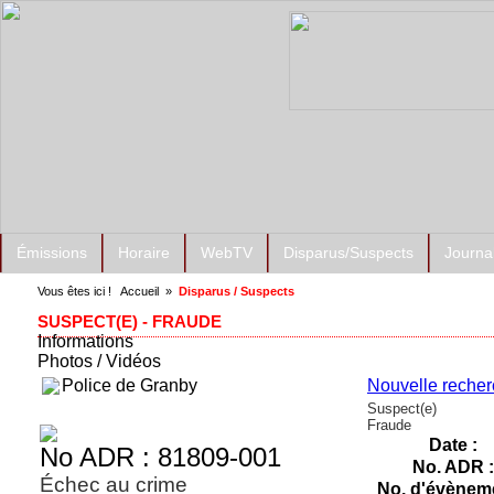
Émissions
Horaire
WebTV
Disparus/Suspects
Journa
Vous êtes ici !
Accueil
»
Disparus / Suspects
SUSPECT(E) - FRAUDE
Informations
Photos / Vidéos
Police de Granby
Nouvelle reche
Suspect(e)
Fraude
Date :
No ADR : 81809-001
No. ADR :
Échec au crime
No. d'évèneme