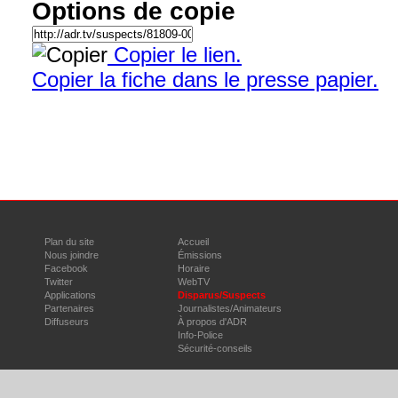
Options de copie
Copier le lien.
Copier la fiche dans le presse papier.
Plan du site
Accueil
Nous joindre
Émissions
Facebook
Horaire
Twitter
WebTV
Applications
Disparus/Suspects
Partenaires
Journalistes/Animateurs
Diffuseurs
À propos d'ADR
Info-Police
Sécurité-conseils