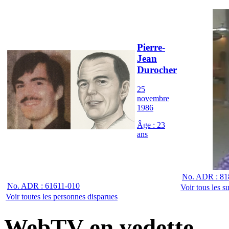
Pierre-
Jean
Durocher
25
novembre
1986
Âge : 23
ans
No. ADR : 81
No. ADR : 61611-010
Voir tous les s
Voir toutes les personnes disparues
WebTV en vedette