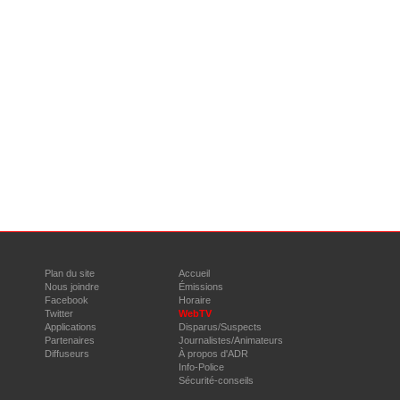
Plan du site
Accueil
Nous joindre
Émissions
Facebook
Horaire
Twitter
WebTV
Applications
Disparus/Suspects
Partenaires
Journalistes/Animateurs
Diffuseurs
À propos d'ADR
Info-Police
Sécurité-conseils