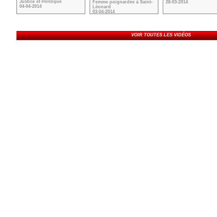
Justice et Politique
Femme poignardée à Saint-
28-03-2014
04-04-2014
Léonard
03-04-2014
VOIR TOUTES LES VIDÉOS