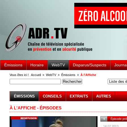
Émissions
Horaire
WebTV
Disparus/Suspects
Journa
Vous êtes ici !
Accueil
»
WebTV
»
Émissions
»
À l'Affiche
ÉMISSIONS
CONSEILS
EXTRAITS
AUTRES
À L'AFFICHE - ÉPISODES
Épisode pr
14.07.2013