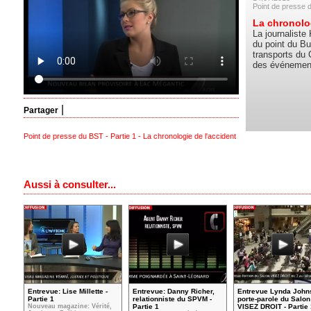
Point de presse d
La chronolog
La journaliste
du point du Bu
transports du 
des événement
|
Partager
Point de presse du BST - Partie 1 - La chronologie de l'accident
Aussi à consulter...
Entrevue: Lise Millette -
Entrevue: Danny Richer,
Entrevue Lynda John
Partie 1
relationniste du SPVM -
porte-parole du Salon
Nouveau magazine: Vérité,
Partie 1
VISEZ DROIT - Partie 