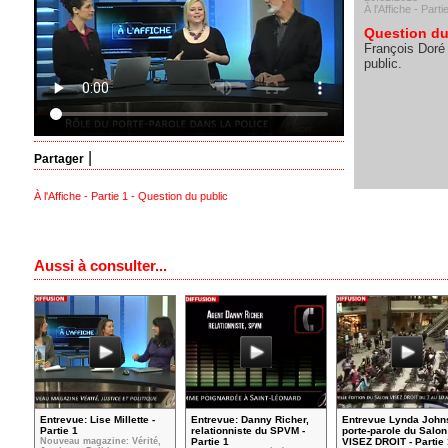
À l'Affiche - Parti
Question du
François Doré
public.
|
Partager
À l'Affiche - Partie 1 - Question du public
Aussi à consulter...
Entrevue: Lise Millette -
Entrevue: Danny Richer,
Entrevue Lynda John
Partie 1
relationniste du SPVM -
porte-parole du Salon
Nouveau magazine: Vérité,
Partie 1
VISEZ DROIT - Partie 