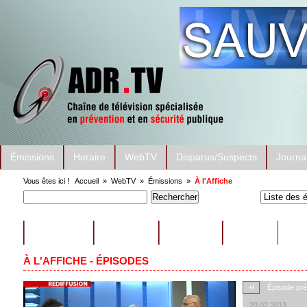
Émissions
Horaire
WebTV
Disparus/Suspects
Journa
Vous êtes ici !
Accueil
»
WebTV
»
Émissions
»
À l'Affiche
ÉMISSIONS
CONSEILS
EXTRAITS
AUTRES
À L'AFFICHE - ÉPISODES
Épisode pr
20.02.2013