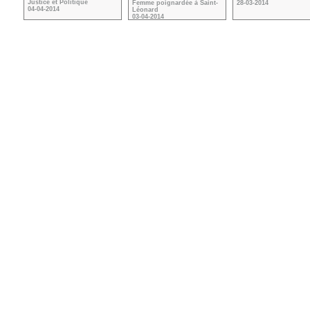
Justice et Politique
Femme poignardée à Saint-
28-03-2014
04-04-2014
Léonard
03-04-2014
VOIR TOUTES LES VIDÉOS