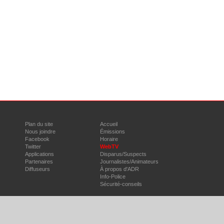
Plan du site
Accueil
Nous joindre
Émissions
Facebook
Horaire
Twitter
WebTV
Applications
Disparus/Suspects
Partenaires
Journalistes/Animateurs
Diffuseurs
À propos d'ADR
Info-Police
Sécurité-conseils