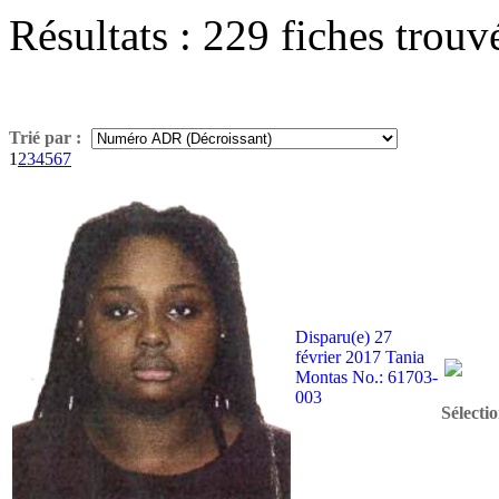
Résultats :
229
fiches trouv
Trié par :
1
2
3
4
5
6
7
Disparu(e)
27
février 2017
Tania
Montas
No.: 61703-
003
Sélecti